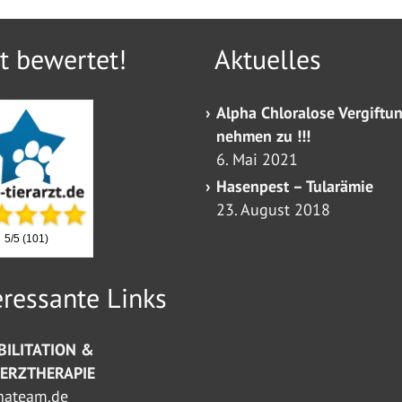
t bewertet!
Aktuelles
Alpha Chloralose Vergiftu
nehmen zu !!!
6. Mai 2021
Hasenpest – Tularämie
23. August 2018
5
/
5
(
101
)
eressante Links
BILITATION &
ERZTHERAPIE
ehateam.de