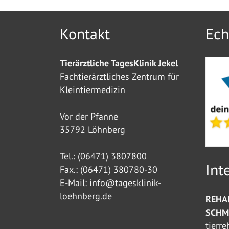
Kontakt
Ech
Tierärztliche TagesKlinik Jekel
Fachtierärztliches Zentrum für
Kleintiermedizin
Vor der Pfanne
35792 Löhnberg
Tel.:
(06471) 3807800
Int
Fax.: (06471) 380780-30
E-Mail:
info@tagesklinik-
loehnberg.de
REHA
SCHM
tierr